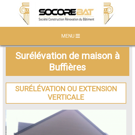
MENU
Surélévation de maison à
Buffières
SURÉLÉVATION OU EXTENSION
VERTICALE