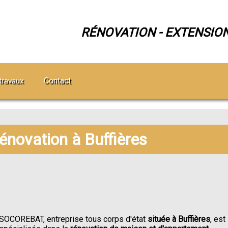
RÉNOVATION - EXTENSIO
Contact
travaux
rénovation à Buffières
SOCOREBAT, entreprise tous corps d'état
située à Buffières
, est