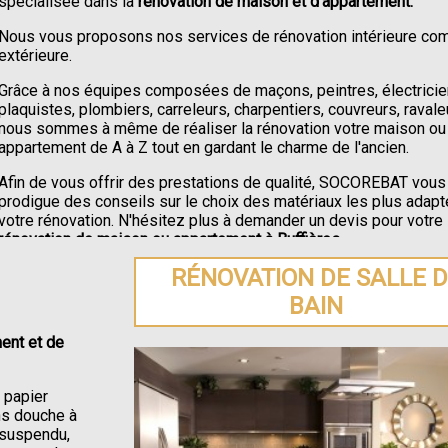
spécialisée dans la
rénovation de maison et d'appartement.
Nous vous proposons nos services de rénovation intérieure c
extérieure.
Grâce à nos équipes composées de maçons, peintres, électricie
plaquistes, plombiers, carreleurs, charpentiers, couvreurs, ravale
nous sommes à même de réaliser la rénovation votre maison ou
appartement de A à Z tout en gardant le charme de l'ancien.
Afin de vous offrir des prestations de qualité, SOCOREBAT vous
prodigue des conseils sur le choix des matériaux les plus adapt
votre rénovation. N'hésitez plus à demander un devis pour votre
rénovation de maison ou appartement à Buffières
.
RÉNOVATION DE SALLE 
BAIN
ent et de
e papier
ons douche à
C suspendu,