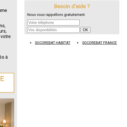
Besoin d'aide ?
omme
Nous vous rappellons gratuitement.
ns,
urs,
 votre
SOCOREBAT HABITAT
SOCOREBAT FRANCE
és à
DE