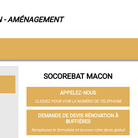
N - AMÉNAGEMENT
SOCOREBAT MACON
APPELEZ-NOUS
CLIQUEZ POUR VOIR LE NUMÉRO DE TÉLÉPHONE
DEMANDE DE DEVIS RÉNOVATION À
BUFFIÈRES
Remplissez le formulaire et recevez votre devis gratuit