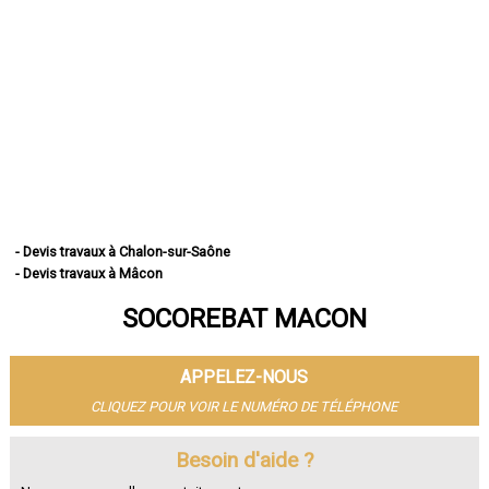
- Devis travaux à Chalon-sur-Saône
- Devis travaux à Mâcon
- Devis travaux à Le Creusot
SOCOREBAT MACON
- Devis travaux à Montceau-les-Mines
- Devis travaux à Autun
- Devis travaux à Paray-le-Monial
APPELEZ-NOUS
- Devis travaux à Saint-Vallier
- Devis travaux à Digoin
CLIQUEZ POUR VOIR LE NUMÉRO DE TÉLÉPHONE
- Devis travaux à Gueugnon
- Devis travaux à Charnay-lès-Mâcon
Besoin d'aide ?
- Devis travaux à Blanzy