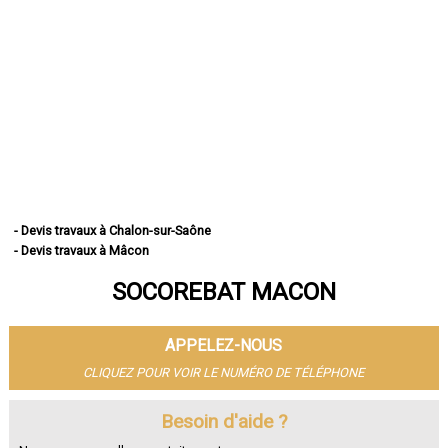
- Devis travaux à Chalon-sur-Saône
- Devis travaux à Mâcon
- Devis travaux à Le Creusot
SOCOREBAT MACON
- Devis travaux à Montceau-les-Mines
- Devis travaux à Autun
- Devis travaux à Paray-le-Monial
APPELEZ-NOUS
- Devis travaux à Saint-Vallier
- Devis travaux à Digoin
CLIQUEZ POUR VOIR LE NUMÉRO DE TÉLÉPHONE
- Devis travaux à Gueugnon
- Devis travaux à Charnay-lès-Mâcon
Besoin d'aide ?
- Devis travaux à Blanzy