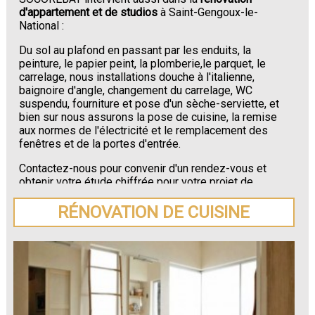
d'appartement et de studios
à Saint-Gengoux-le-
National :
Du sol au plafond en passant par les enduits, la
peinture, le papier peint, la plomberie,le parquet, le
carrelage, nous installations douche à l'italienne,
baignoire d'angle, changement du carrelage, WC
suspendu, fourniture et pose d'un sèche-serviette, et
bien sur nous assurons la pose de cuisine, la remise
aux normes de l'électricité et le remplacement des
fenêtres et de la portes d'entrée.
Contactez-nous pour convenir d'un rendez-vous et
obtenir votre étude chiffrée pour votre projet de
rénovation de maison ou d'appartement près de
Saint-Gengoux-le-National
.
RÉNOVATION DE CUISINE