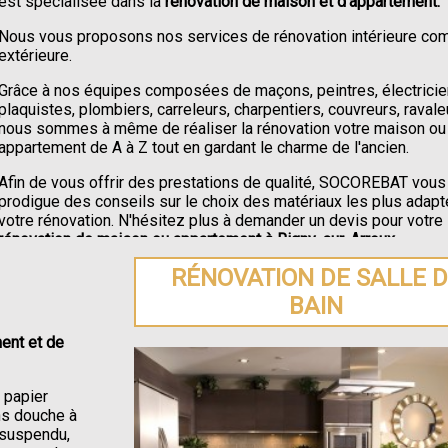
est spécialisée dans la
rénovation de maison et d'appartement.
Nous vous proposons nos services de rénovation intérieure c
extérieure.
Grâce à nos équipes composées de maçons, peintres, électricie
plaquistes, plombiers, carreleurs, charpentiers, couvreurs, ravale
nous sommes à même de réaliser la rénovation votre maison ou
appartement de A à Z tout en gardant le charme de l'ancien.
Afin de vous offrir des prestations de qualité, SOCOREBAT vous
prodigue des conseils sur le choix des matériaux les plus adapt
votre rénovation. N'hésitez plus à demander un devis pour votre
rénovation de maison ou appartement à Rigny-sur-Arroux
.
RÉNOVATION DE SALLE 
BAIN
ent et de
e papier
ons douche à
C suspendu,