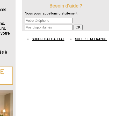
Besoin d'aide ?
omme
Nous vous rappellons gratuitement.
ns,
urs,
 votre
SOCOREBAT HABITAT
SOCOREBAT FRANCE
és à
DE