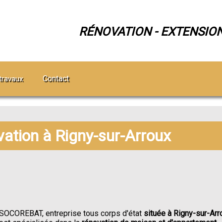
RÉNOVATION - EXTENSIO
Contact
travaux
vation à Rigny-sur-Arroux
SOCOREBAT, entreprise tous corps d'état
située à Rigny-sur-Arr