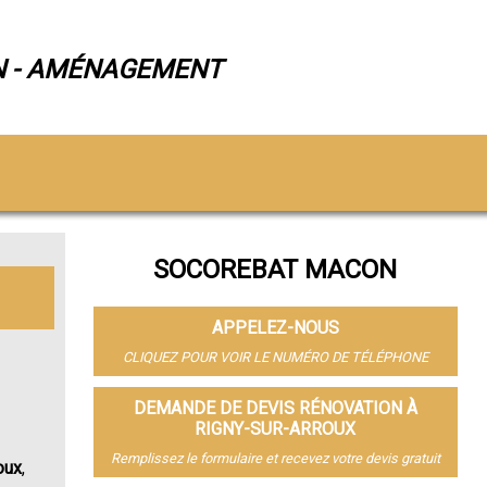
N - AMÉNAGEMENT
SOCOREBAT MACON
APPELEZ-NOUS
CLIQUEZ POUR VOIR LE NUMÉRO DE TÉLÉPHONE
DEMANDE DE DEVIS RÉNOVATION À
RIGNY-SUR-ARROUX
Remplissez le formulaire et recevez votre devis gratuit
oux
,