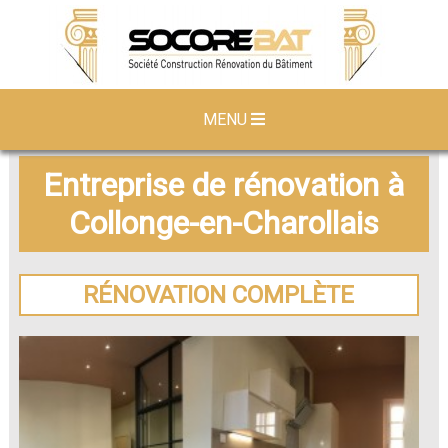
MENU
Entreprise de rénovation à
Collonge-en-Charollais
RÉNOVATION COMPLÈTE