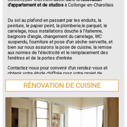
d'appartement et de studios
à Collonge-en-Charollais
:
Du sol au plafond en passant par les enduits, la
peinture, le papier peint, la plomberie,le parquet, le
carrelage, nous installations douche à l'italienne,
baignoire d'angle, changement du carrelage, WC
suspendu, fourniture et pose d'un sèche-serviette, et
bien sur nous assurons la pose de cuisine, la remise
aux normes de l'électricité et le remplacement des
fenêtres et de la portes d'entrée.
Contactez-nous pour convenir d'un rendez-vous et
obtenir votre étude chiffrée pour votre projet de
rénovation de maison ou d'appartement près de
Collonge-en-Charollais
.
RÉNOVATION DE CUISINE