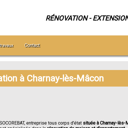
RÉNOVATION - EXTENSIO
Contact
travaux
ation à Charnay-lès-Mâcon
SOCOREBAT, entreprise tous corps d'état
située à Charnay-lès