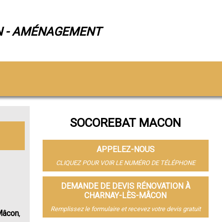
N - AMÉNAGEMENT
SOCOREBAT MACON
APPELEZ-NOUS
CLIQUEZ POUR VOIR LE NUMÉRO DE TÉLÉPHONE
DEMANDE DE DEVIS RÉNOVATION À
CHARNAY-LÈS-MÂCON
Remplissez le formulaire et recevez votre devis gratuit
-Mâcon
,