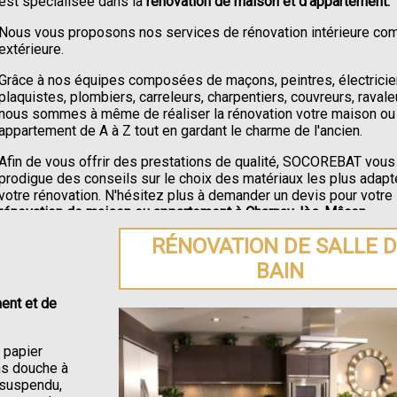
est spécialisée dans la
rénovation de maison et d'appartement.
Nous vous proposons nos services de rénovation intérieure c
extérieure.
Grâce à nos équipes composées de maçons, peintres, électricie
plaquistes, plombiers, carreleurs, charpentiers, couvreurs, ravale
nous sommes à même de réaliser la rénovation votre maison ou
appartement de A à Z tout en gardant le charme de l'ancien.
Afin de vous offrir des prestations de qualité, SOCOREBAT vous
prodigue des conseils sur le choix des matériaux les plus adapt
votre rénovation. N'hésitez plus à demander un devis pour votre
rénovation de maison ou appartement à Charnay-lès-Mâcon
.
RÉNOVATION DE SALLE 
BAIN
ent et de
e papier
ons douche à
C suspendu,