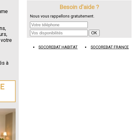
Besoin d'aide ?
omme
Nous vous rappellons gratuitement.
ns,
urs,
 votre
SOCOREBAT HABITAT
SOCOREBAT FRANCE
és à
DE