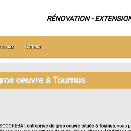
RÉNOVATION - EXTENSIO
Contact
travaux
gros oeuvre à Tournus
SOCOREBAT,
entreprise de gros oeuvre située à Tournus
, vous 