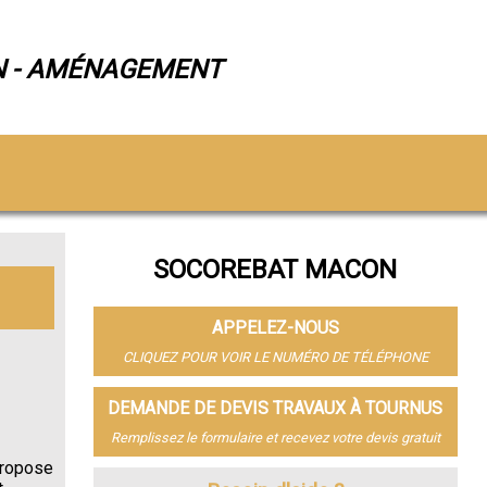
N - AMÉNAGEMENT
SOCOREBAT MACON
APPELEZ-NOUS
CLIQUEZ POUR VOIR LE NUMÉRO DE TÉLÉPHONE
DEMANDE DE DEVIS TRAVAUX À TOURNUS
Remplissez le formulaire et recevez votre devis gratuit
propose