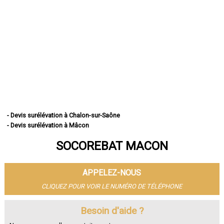
- Devis surélévation à Chalon-sur-Saône
- Devis surélévation à Mâcon
- Devis surélévation à Le Creusot
SOCOREBAT MACON
- Devis surélévation à Montceau-les-Mines
- Devis surélévation à Autun
- Devis surélévation à Paray-le-Monial
APPELEZ-NOUS
- Devis surélévation à Saint-Vallier
- Devis surélévation à Digoin
CLIQUEZ POUR VOIR LE NUMÉRO DE TÉLÉPHONE
- Devis surélévation à Gueugnon
- Devis surélévation à Charnay-lès-Mâcon
Besoin d'aide ?
- Devis surélévation à Blanzy