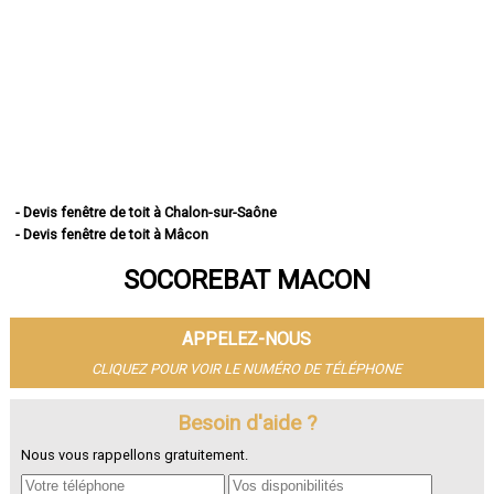
- Devis fenêtre de toit à Chalon-sur-Saône
- Devis fenêtre de toit à Mâcon
- Devis fenêtre de toit à Le Creusot
SOCOREBAT MACON
- Devis fenêtre de toit à Montceau-les-Mines
- Devis fenêtre de toit à Autun
- Devis fenêtre de toit à Paray-le-Monial
APPELEZ-NOUS
- Devis fenêtre de toit à Saint-Vallier
- Devis fenêtre de toit à Digoin
CLIQUEZ POUR VOIR LE NUMÉRO DE TÉLÉPHONE
- Devis fenêtre de toit à Gueugnon
- Devis fenêtre de toit à Charnay-lès-Mâcon
Besoin d'aide ?
- Devis fenêtre de toit à Blanzy
Nous vous rappellons gratuitement.
- Devis fenêtre de toit à Louhans
- Devis fenêtre de toit à Tournus