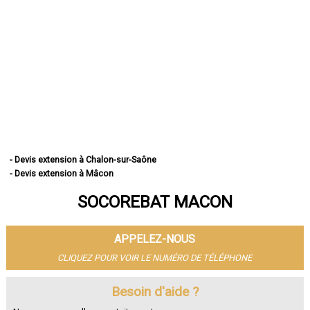
- Devis extension à Chalon-sur-Saône
- Devis extension à Mâcon
- Devis extension à Le Creusot
SOCOREBAT MACON
- Devis extension à Montceau-les-Mines
- Devis extension à Autun
- Devis extension à Paray-le-Monial
APPELEZ-NOUS
- Devis extension à Saint-Vallier
- Devis extension à Digoin
CLIQUEZ POUR VOIR LE NUMÉRO DE TÉLÉPHONE
- Devis extension à Gueugnon
- Devis extension à Charnay-lès-Mâcon
Besoin d'aide ?
- Devis extension à Blanzy